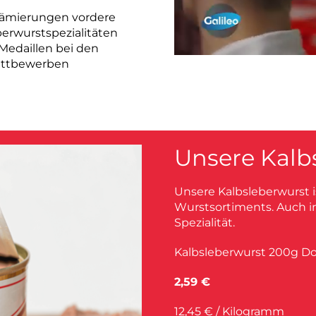
rämierungen vordere
erwurstspezialitäten
-Medaillen bei den
ttbewerben
Unsere Kalb
Unsere Kalbsleberwurst i
Wurstsortiments. Auch i
Spezialität.
Kalbsleberwurst 200g D
2,59 €
12,45 € / Kilogramm