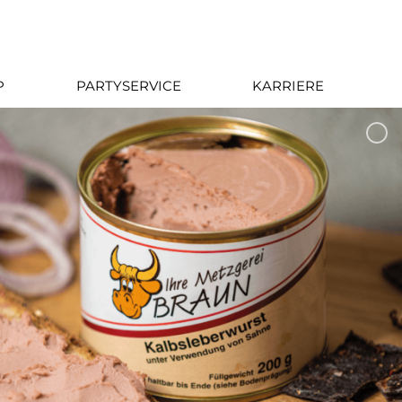
P
PARTYSERVICE
KARRIERE
auterecken
amstein
chönenberg-Kübelberg
eben Lidl