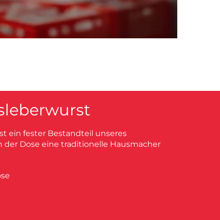
sleberwurst
st ein fester Bestandteil unseres
n der Dose eine traditionelle Hausmacher
ose