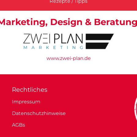
Rezepte / Tipps
Marketing, Design & Beratung
www.zwei-plan.de
Rechtliches
Impressum
Datenschutzhinweise
AGBs