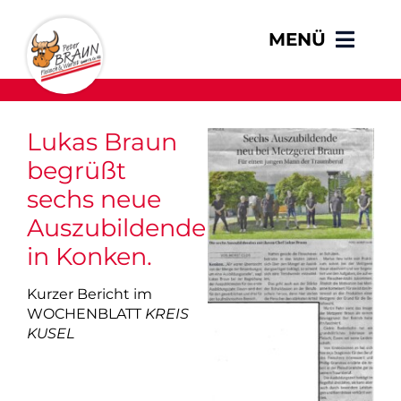
Zum
Inhalt
Toggle
springen
Naviga
Ihre Metzgerei
Lukas Braun
begrüßt
Qualität
sechs neue
Auszubildende
Angebote & Tagesessen
in Konken.
Online-Shop
Kurzer Bericht im
WOCHENBLATT
KREIS
KUSEL
Kundenberatung
Partyservice